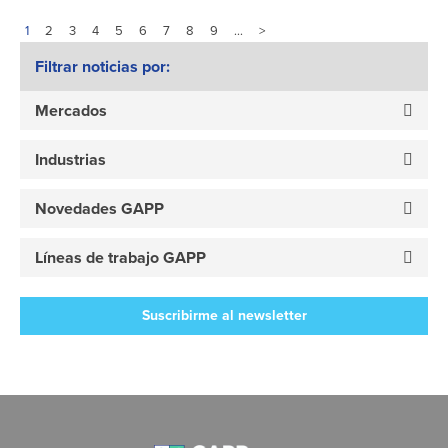
1
2
3
4
5
6
7
8
9
…
>
Filtrar noticias por:
Mercados
Industrias
Novedades GAPP
Líneas de trabajo GAPP
Suscribirme al newsletter