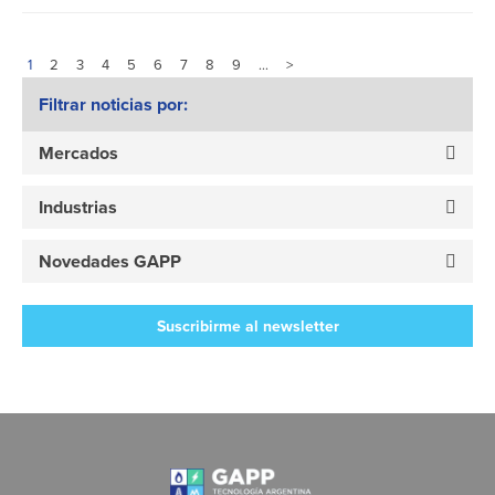
1
2
3
4
5
6
7
8
9
…
>
Filtrar noticias por:
Mercados
Industrias
Novedades GAPP
Suscribirme al newsletter